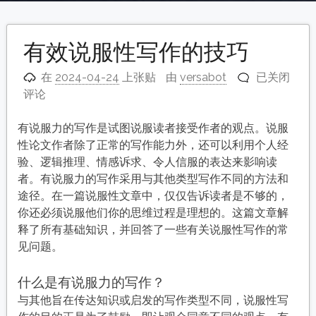
有效说服性写作的技巧
有
在
2024-04-24
上张贴
由
versabot
已关闭
效
评论
说
服
有说服力的写作是试图说服读者接受作者的观点。说服
性
性论文作者除了正常的写作能力外，还可以利用个人经
写
验、逻辑推理、情感诉求、令人信服的表达来影响读
作
者。有说服力的写作采用与其他类型写作不同的方法和
的
途径。在一篇说服性文章中，仅仅告诉读者是不够的，
技
你还必须说服他们你的思维过程是理想的。这篇文章解
巧
释了所有基础知识，并回答了一些有关说服性写作的常
见问题。
什么是有说服力的写作？
与其他旨在传达知识或启发的写作类型不同，说服性写