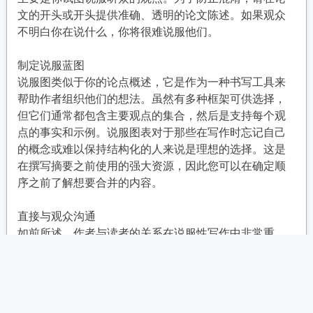
文的开头或开头提供准确、透明的论文陈述。如果观众
不明白你在说什么，你将很难说服他们。
制定说服蓝图
说服图类似于你的论点概述，它是作为一种书写工具来
帮助作者组织他们的想法。虽然有多种框架可供选择，
但它们通常都包含主要观点的集合，然后是支持每个观
点的事实和示例。说服图表对于那些在写作时忘记自己
的概念或难以保持结构化的人来说是理想的选择。这是
在撰写摘要之前使用的强大资源，因此您可以在确定顺
序之前了解想要合并的内容。
直接与观众沟通
如前所述，作者与读者的关系在说服性写作中非常重
要。加强这种联系的一种方法是直接与观众互动，甚至
用“你”来称呼他们。与观众交谈是一种有影响力的写作策
略。它使写作更具对话感，即使它是片面的，并且可以
激励观众最大限度地减少他们的防御并以积极的心态承