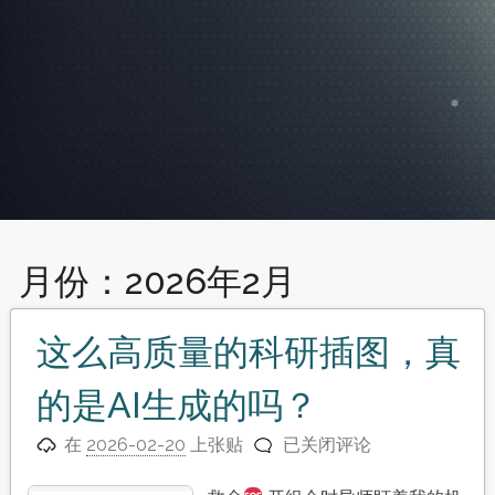
月份：
2026年2月
这么高质量的科研插图，真
的是AI生成的吗？
这
在
2026-02-20
上张贴
已关闭评论
么