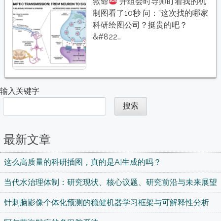
高
救命
开组会时导师盯着我的机
质
制图看了10秒 问：”这次找的哪家
量
科研绘图公司？挺贵的吧？
的
&#822…
科
研
插
图，
输入关键字
真
搜索
的
是
AI
最新文章
生
成
这么高质量的科研插图，真的是AI生成的吗？
的
吗？
当代水治理体制：研究现状、核心议题、研究前沿与未来展望
针刺脑影像个体化预测的稳健机器学习框架与可解释性分析