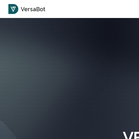
VersaBot
V