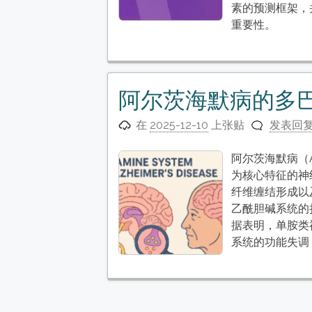
素的预测框架，
重要性。
阿尔茨海默病的多
在
2025-12-10
上张贴
发表回
阿尔茨海默病（Al
为核心特征的神
纤维缠结形成以
乙酰胆碱系统的
据表明，单胺类神
系统的功能失调