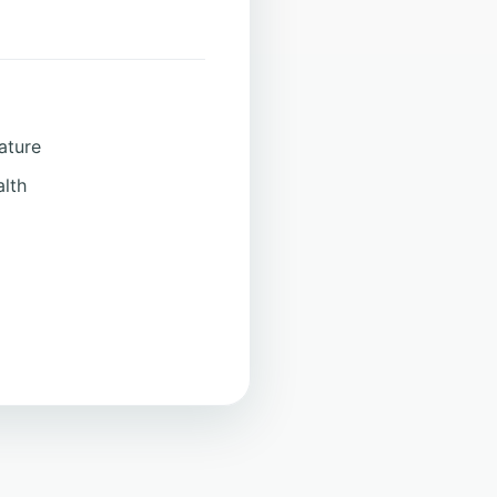
ature
alth