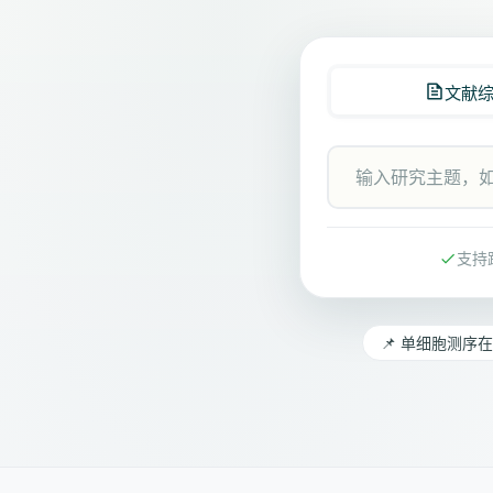
文献
支持
📌 单细胞测序