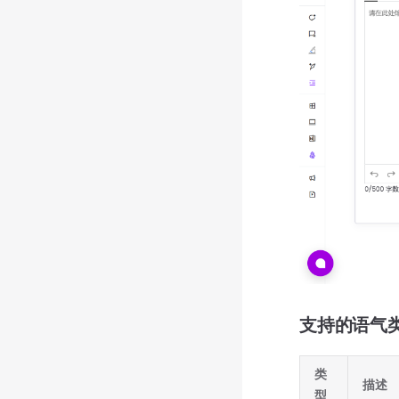
支持的语气
类
描述
型