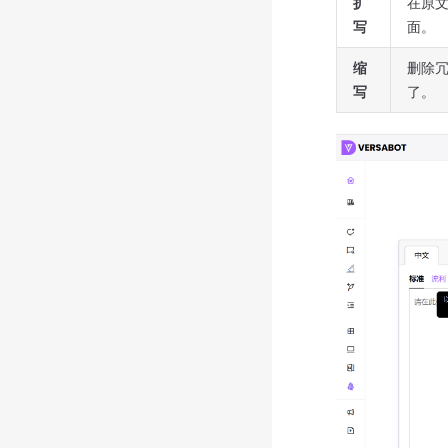
扩
在原
写
面。
缩
删除
写
了。