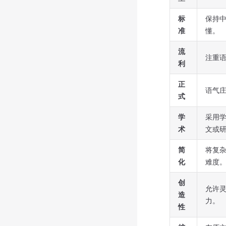
标
保持
准
懂。
流
注重
利
正
语气
式
学
采用
术
文或
简
将复
化
难度
创
允许
造
力。
性