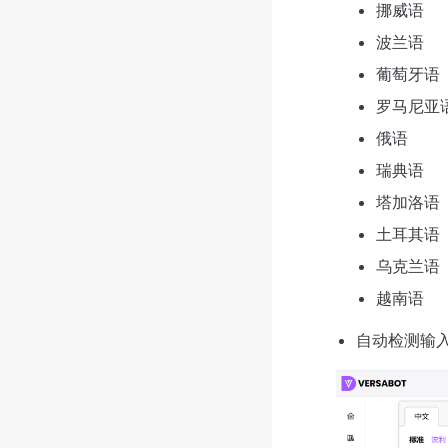
挪威语
波兰语
葡萄牙语
罗马尼亚
俄语
瑞典语
塔加洛语
土耳其语
乌克兰语
越南语
自动检测输